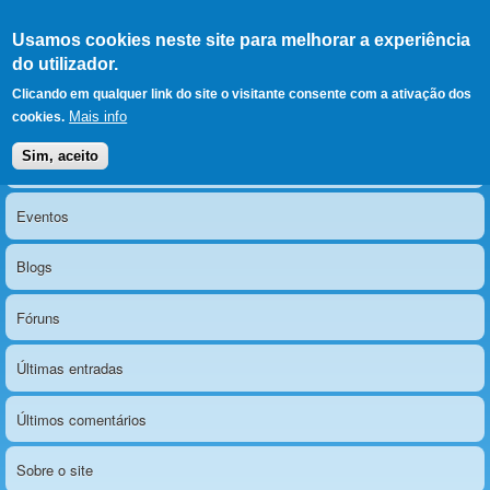
Ir para as secções
(Alt+1)
Ir para o conteúdo
Iniciar sessão
Usamos cookies neste site para melhorar a experiência
LERPARAVER
, ir para a
do utilizador.
página principal
O portal da visão diferente
Clicando em qualquer link do site o visitante consente com a ativação dos
Mais info
cookies.
Sim, aceito
Notícias
Menu principal
Eventos
Blogs
Fóruns
Últimas entradas
Últimos comentários
Sobre o site