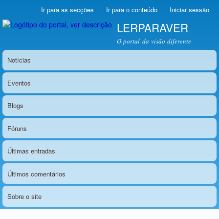
Ir para as secções
(Alt+1)
Ir para o conteúdo
Iniciar sessão
LERPARAVER
, ir pa
a
O portal da visão diferente
págin
princip
Notícias
Menu principal
Eventos
Blogs
Fóruns
Últimas entradas
Últimos comentários
Sobre o site