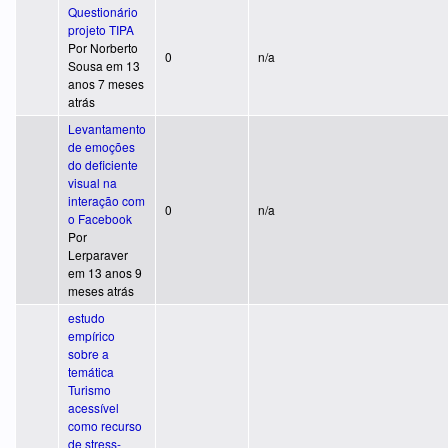
Questionário
projeto TIPA
Por
Norberto
Tópico normal
0
n/a
Sousa
em 13
anos 7 meses
atrás
Levantamento
de emoções
do deficiente
visual na
interação com
Tópico normal
0
n/a
o Facebook
Por
Lerparaver
em 13 anos 9
meses atrás
estudo
empírico
sobre a
temática
Turismo
acessível
como recurso
de stress-