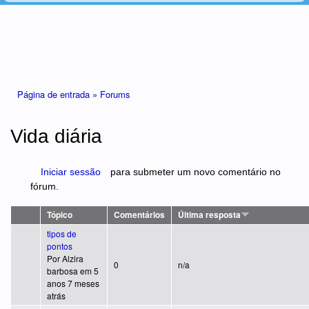
Está aqui
Página de entrada »
Forums
Vida diária
Iniciar sessão
para submeter um novo comentário no
fórum.
Tópico
Comentários
Última resposta
tipos de
pontos
Por
Alzira
Tópico normal
0
n/a
barbosa
em 5
anos 7 meses
atrás