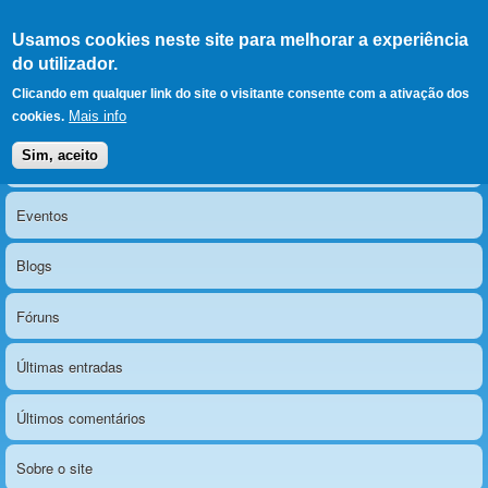
Ir para as secções
(Alt+1)
Ir para o conteúdo
Iniciar sessão
Usamos cookies neste site para melhorar a experiência
LERPARAVER
, ir para a
do utilizador.
página principal
O portal da visão diferente
Clicando em qualquer link do site o visitante consente com a ativação dos
Mais info
cookies.
Sim, aceito
Notícias
Menu principal
Eventos
Blogs
Fóruns
Últimas entradas
Últimos comentários
Sobre o site