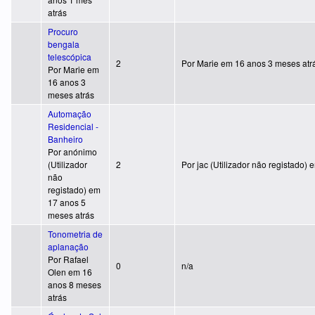
atrás
Procuro
bengala
telescópica
Tópico normal
2
Por
Marie
em 16 anos 3 meses atr
Por
Marie
em
16 anos 3
meses atrás
Automação
Residencial -
Banheiro
Por
anónimo
Tópico normal
(Utilizador
2
Por
jac (Utilizador não registado)
e
não
registado)
em
17 anos 5
meses atrás
Tonometria de
aplanação
Por
Rafael
Tópico normal
0
n/a
Olen
em 16
anos 8 meses
atrás