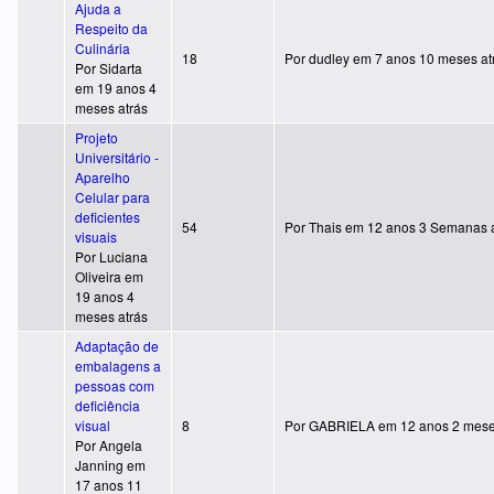
Ajuda a
Respeito da
Culinária
Tópico quente
18
Por
dudley
em 7 anos 10 meses at
Por
Sidarta
em 19 anos 4
meses atrás
Projeto
Universitário -
Aparelho
Celular para
deficientes
Tópico quente
54
Por
Thais
em 12 anos 3 Semanas a
visuais
Por
Luciana
Oliveira
em
19 anos 4
meses atrás
Adaptação de
embalagens a
pessoas com
deficiência
Tópico quente
visual
8
Por
GABRIELA
em 12 anos 2 mese
Por
Angela
Janning
em
17 anos 11