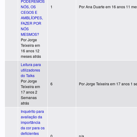
PODEREMOS
Tópico normal
NÓS, OS
1
Por
Ana Duarte
em 16 anos 11 mes
CEGOS E
AMBLÍOPES,
FAZER POR
NÓS
MESMOS?
Por
Jorge
Teixeira
em
16 anos 12
meses atrás
Leitura para
utilizadores
do Talks
Por
Jorge
Tópico quente
6
Por
Jorge Teixeira
em 17 anos 1 s
Teixeira
em
17 anos 2
Semanas
atrás
Inquérito para
avaliação da
importância
da cor para os
deficientes
Tópico normal
0
n/a