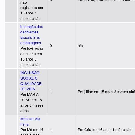
não
registado)
em
15 anos 4
meses atrás
interação dos
deficientes
visuais e as
embalagens
Tópico normal
0
n/a
Por
levi rocha
da cunha
em
15 anos 3
meses atrás
INCLUSÃO
SOCIAL X
QUALIDADE
DE VIDA
Tópico normal
1
Por
jfilipe
em 15 anos 3 meses atr
Por
MARIA
RESU
em 15
anos 3 meses
atrás
Mais um dia
Feliz!
Tópico normal
Por
Mô
em 16
1
Por
Céu
em 16 anos 1 mês atrás
anos 1 mês