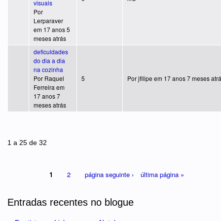
visuais
Por
Lerparaver
em 17 anos 5
meses atrás
deficuldades
do dia a dia
na cozinha
Tópico normal
Por
Raquel
5
Por
jfilipe
em 17 anos 7 meses atr
Ferreira
em
17 anos 7
meses atrás
Páginas
1 a 25 de 32
1
2
página seguinte ›
última página »
Entradas recentes no blogue