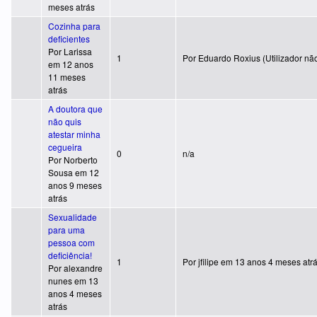
meses atrás
Cozinha para
deficientes
Por
Larissa
Tópico normal
1
Por
Eduardo Roxius (Utilizador não
em 12 anos
11 meses
atrás
A doutora que
não quis
atestar minha
cegueira
Tópico normal
0
n/a
Por
Norberto
Sousa
em 12
anos 9 meses
atrás
Sexualidade
para uma
pessoa com
deficiência!
Tópico normal
1
Por
jfilipe
em 13 anos 4 meses atr
Por
alexandre
nunes
em 13
anos 4 meses
atrás