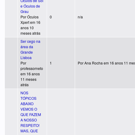
Óculos de Sol
e Óculos de
Grau
Tópico normal
Por
Óculos
0
n/a
Xpert
em 16
anos 10
meses atrás
Ser cego na
área da
Grande
Lisboa
Tópico normal
Por
1
Por
Ana Rocha
em 16 anos 11 mes
professorneto
em 16 anos
11 meses
atrás
NOS
TÓPICOS
ABAIXO
VEMOS O
QUE FAZEM
A NOSSO
RESPEITO!
MAS, QUE