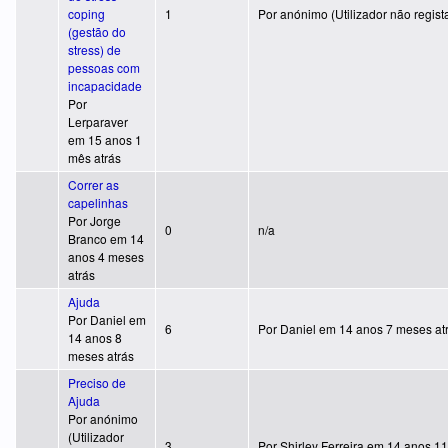
Tópico normal
coping
1
Por
anónimo (Utilizador não regist
(gestão do
stress) de
pessoas com
incapacidade
Por
Lerparaver
em 15 anos 1
mês atrás
Correr as
capelinhas
Por
Jorge
Tópico normal
0
n/a
Branco
em 14
anos 4 meses
atrás
Ajuda
Por
Daniel
em
Tópico quente
6
Por
Daniel
em 14 anos 7 meses at
14 anos 8
meses atrás
Preciso de
Ajuda
Por
anónimo
(Utilizador
Tópico normal
3
Por
Shirley Ferreira
em 14 anos 11