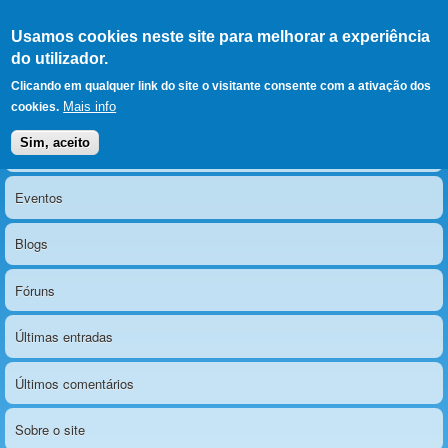
Ir para as secções
(Alt+1)
Ir para o conteúdo
Iniciar sessão
Usamos cookies neste site para melhorar a experiência
LERPARAVER
, ir para a
do utilizador.
página principal
O portal da visão diferente
Clicando em qualquer link do site o visitante consente com a ativação dos
Mais info
cookies.
Sim, aceito
Notícias
Menu principal
Eventos
Blogs
Fóruns
Últimas entradas
Últimos comentários
Sobre o site