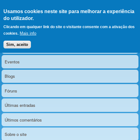
Ir para as secções
(Alt+1)
Ir para o conteúdo
Iniciar sessão
Usamos cookies neste site para melhorar a experiência
LERPARAVER
, ir para a
do utilizador.
página principal
O portal da visão diferente
Clicando em qualquer link do site o visitante consente com a ativação dos
Mais info
cookies.
Sim, aceito
Notícias
Menu principal
Eventos
Blogs
Fóruns
Últimas entradas
Últimos comentários
Sobre o site