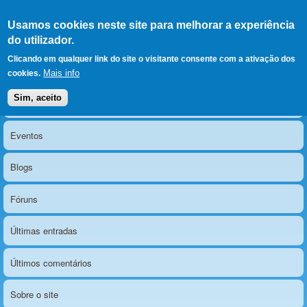
Ir para as secções
(Alt+1)
Ir para o conteúdo
Iniciar sessão
Usamos cookies neste site para melhorar a experiência
LERPARAVER
, ir para a
do utilizador.
página principal
O portal da visão diferente
Clicando em qualquer link do site o visitante consente com a ativação dos
Mais info
cookies.
Sim, aceito
Notícias
Menu principal
Eventos
Blogs
Fóruns
Últimas entradas
Últimos comentários
Sobre o site