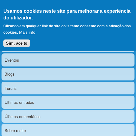
Ir para as secções
(Alt+1)
Ir para o conteúdo
Iniciar sessão
Usamos cookies neste site para melhorar a experiência
LERPARAVER
, ir para a
do utilizador.
página principal
O portal da visão diferente
Clicando em qualquer link do site o visitante consente com a ativação dos
Mais info
cookies.
Sim, aceito
Notícias
Menu principal
Eventos
Blogs
Fóruns
Últimas entradas
Últimos comentários
Sobre o site