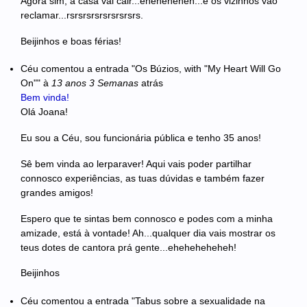
Agora sim, a casa vai cair...eheheheheh...e os vizinhos vão
reclamar...rsrsrsrsrsrsrsrsrs.
Beijinhos e boas férias!
Céu
comentou a entrada "Os Búzios, with "My Heart Will Go
On""
à
13 anos 3 Semanas
atrás
Bem vinda!
Olá Joana!
Eu sou a Céu, sou funcionária pública e tenho 35 anos!
Sê bem vinda ao lerparaver! Aqui vais poder partilhar
connosco experiências, as tuas dúvidas e também fazer
grandes amigos!
Espero que te sintas bem connosco e podes com a minha
amizade, está à vontade! Ah...qualquer dia vais mostrar os
teus dotes de cantora prá gente...eheheheheheh!
Beijinhos
Céu
comentou a entrada "Tabus sobre a sexualidade na