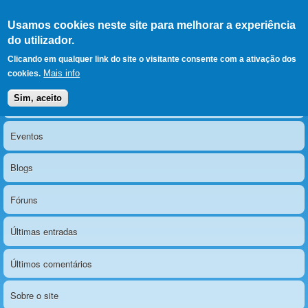
Ir para as secções
(Alt+1)
Ir para o conteúdo
Iniciar sessão
Usamos cookies neste site para melhorar a experiência
LERPARAVER
, ir para a
do utilizador.
página principal
O portal da visão diferente
Clicando em qualquer link do site o visitante consente com a ativação dos
Mais info
cookies.
Sim, aceito
Notícias
Menu principal
Eventos
Blogs
Fóruns
Últimas entradas
Últimos comentários
Sobre o site