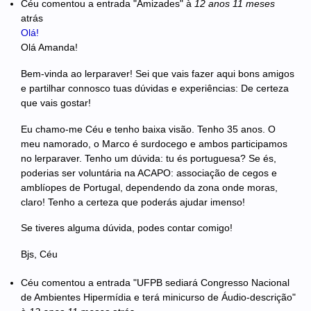
Céu
comentou a entrada "Amizades"
à
12 anos 11 meses
atrás
Olá!
Olá Amanda!
Bem-vinda ao lerparaver! Sei que vais fazer aqui bons amigos
e partilhar connosco tuas dúvidas e experiências: De certeza
que vais gostar!
Eu chamo-me Céu e tenho baixa visão. Tenho 35 anos. O
meu namorado, o Marco é surdocego e ambos participamos
no lerparaver. Tenho um dúvida: tu és portuguesa? Se és,
poderias ser voluntária na ACAPO: associação de cegos e
amblíopes de Portugal, dependendo da zona onde moras,
claro! Tenho a certeza que poderás ajudar imenso!
Se tiveres alguma dúvida, podes contar comigo!
Bjs, Céu
Céu
comentou a entrada "UFPB sediará Congresso Nacional
de Ambientes Hipermídia e terá minicurso de Áudio-descrição"