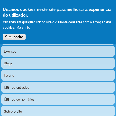
Ir para as secções
(Alt+1)
Ir para o conteúdo
Iniciar sessão
Usamos cookies neste site para melhorar a experiência
LERPARAVER
, ir para a
do utilizador.
página principal
O portal da visão diferente
Clicando em qualquer link do site o visitante consente com a ativação dos
Mais info
cookies.
Sim, aceito
Notícias
Menu principal
Eventos
Blogs
Fóruns
Últimas entradas
Últimos comentários
Sobre o site