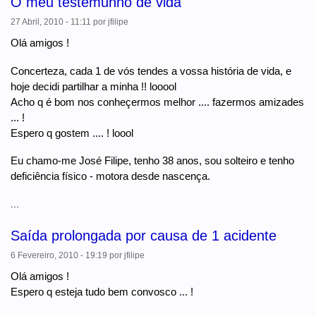
O meu testemunho de vida
27 Abril, 2010 - 11:11
por
jfilipe
Olá amigos !
Concerteza, cada 1 de vós tendes a vossa história de vida, e
hoje decidi partilhar a minha !! looool
Acho q é bom nos conheçermos melhor .... fazermos amizades
... !
Espero q gostem .... ! loool
Eu chamo-me José Filipe, tenho 38 anos, sou solteiro e tenho
deficiência físico - motora desde nascença.
...
Saída prolongada por causa de 1 acidente
6 Fevereiro, 2010 - 19:19
por
jfilipe
Olá amigos !
Espero q esteja tudo bem convosco ... !