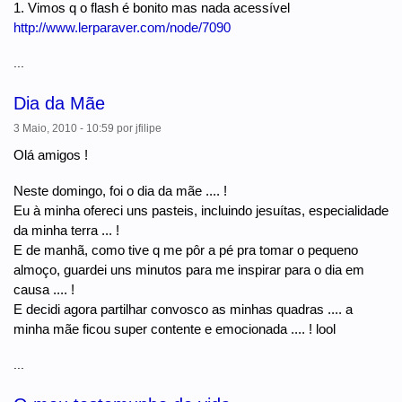
1. Vimos q o flash é bonito mas nada acessível
http://www.lerparaver.com/node/7090
...
Dia da Mãe
3 Maio, 2010 - 10:59
por
jfilipe
Olá amigos !
Neste domingo, foi o dia da mãe .... !
Eu à minha ofereci uns pasteis, incluindo jesuítas, especialidade
da minha terra ... !
E de manhã, como tive q me pôr a pé pra tomar o pequeno
almoço, guardei uns minutos para me inspirar para o dia em
causa .... !
E decidi agora partilhar convosco as minhas quadras .... a
minha mãe ficou super contente e emocionada .... ! lool
...