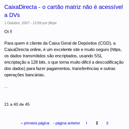
CaixaDirecta - o cartão matriz não é acessível
a DVs
1 Outubro, 2007 - 13:09
por
jfilipe
Oi !!
Para quem é cliente da Caixa Geral de Depósitos (CGD), a
CaixaDirecta online, é um excelente site e muito seguro (https,
os dados transmitidos são encriptados, usando SSL
encriptação a 128 bits, o que torna muito dificil a descodificação
dos dados) para fazer pagamentos, transferências e outras
operações bancárias.
...
Páginas
21 a 40 de 45
« primeira página
‹ página anterior
1
2
3