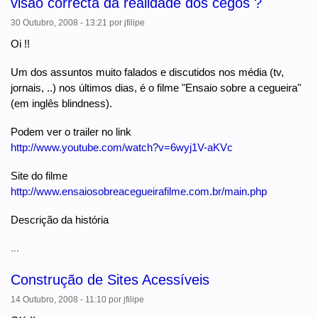
visão correcta da realidade dos cegos ?
30 Outubro, 2008 - 13:21
por
jfilipe
Oi !!
Um dos assuntos muito falados e discutidos nos média (tv,
jornais, ..) nos últimos dias, é o filme "Ensaio sobre a cegueira"
(em inglês blindness).
Podem ver o trailer no link
http://www.youtube.com/watch?v=6wyj1V-aKVc
Site do filme
http://www.ensaiosobreacegueirafilme.com.br/main.php
Descrição da história
...
Construção de Sites Acessíveis
14 Outubro, 2008 - 11:10
por
jfilipe