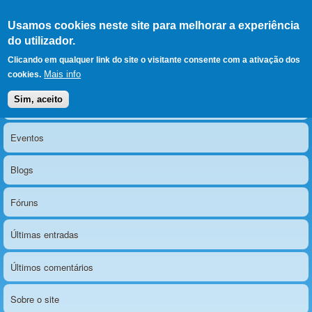
Ir para as secções
(Alt+1)
Ir para o conteúdo
Iniciar sessão
Usamos cookies neste site para melhorar a experiência
LERPARAVER
, ir para a
do utilizador.
página principal
O portal da visão diferente
Clicando em qualquer link do site o visitante consente com a ativação dos
Mais info
cookies.
Sim, aceito
Notícias
Menu principal
Eventos
Blogs
Fóruns
Últimas entradas
Últimos comentários
Sobre o site